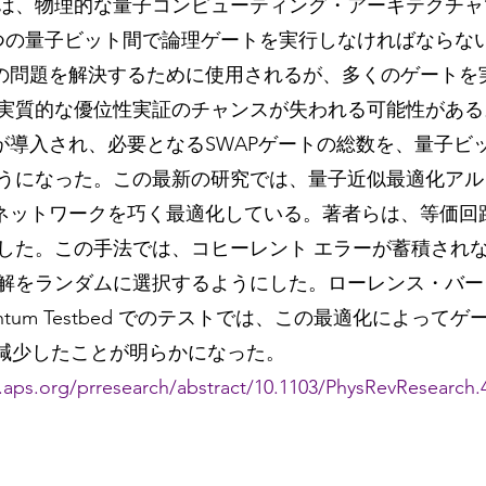
は、物理的な量子コンピューティング・アーキテクチャ
つの量子ビット間で論理ゲートを実行しなければならな
この問題を解決するために使用されるが、多くのゲートを
実質的な優位性実証のチャンスが失われる可能性がある。
クが導入され、必要となるSWAPゲートの総数を、量子ビ
うになった。この最新の研究では、量子近似最適化アル
Pネットワークを巧く最適化している。著者らは、等価回
した。この手法では、コヒーレント エラーが蓄積され
解をランダムに選択するようにした。ローレンス・バー
Quantum Testbed でのテストでは、この最適化によって
%減少したことが明らかになった。
s.aps.org/prresearch/abstract/10.1103/PhysRevResearch.