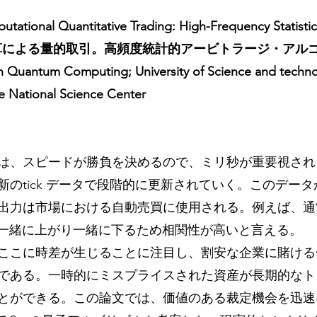
tational Quantitative Trading: High-Frequency Statistic
量子計算による量的取引。高頻度統計的アービトラージ・アル
in Quantum Computing; University of Science and techno
 National Science Center 
は、スピードが勝負を決めるので、ミリ秒が重要視され
新のtick データで段階的に更新されていく。このデー
力は市場における自動売買に使用される。例えば、通常 Co
価は、一緒に上がり一緒に下るため相関性が高いと言える。
ここに時差が生じることに注目し、割安な企業に賭ける
である。一時的にミスプライスされた資産が長期的なト
とができる。この論文では、価値のある裁定機会を迅速