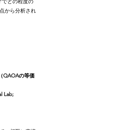
オでどの程度の
点から分析され
r QAOA（QAOAの等価
l Lab; 