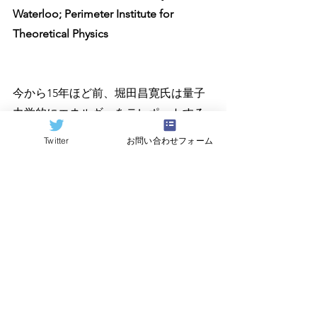
Waterloo; Perimeter Institute for 
Theoretical Physics
今から15年ほど前、堀田昌寛氏は量子
力学的にエネルギーをテレポートする
方式を考案した。この方式は、ある量
Twitter
お問い合わせフォーム
子ビットの量子状態を別の量子ビット
にテレポートする元の方式と同様に、
局所演算と古典通信を必要としたもの
だ。本論文では、量子エネルギーテレ
ポーテーション（QET）プロトコルを
核磁気共鳴システムで初めて実験的に
実証した（少し後の池田一毅氏による
プレプリントでは、IBMの超伝導量子コ
ンピュータを使った同様のQET実験が