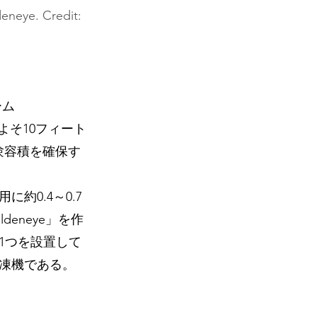
deneye. Credit: 
ーム
よそ10フィート
験容積を確保す
0.4～0.7
eneye」を作
1つを設置して
凍機である。