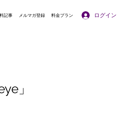
ログイン
料記事
メルマガ登録
料金プラン
eye」