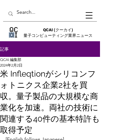
QCAI
(クーカイ)
量子コンピューティング業界ニュース
記事
QCAI 編集部
2024年2月2日
米 Infleqtionがシリコンフ
ォトニクス企業2社を買
収。量子製品の大規模な商
業化を加速。両社の技術に
関連する40件の基本特許も
取得予定
[English follows Japanese]