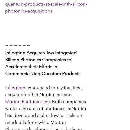
quantum-products-at-scale-with-silicon-
photonics-acquisitions
= = = = = =
Infleqtion Acquires Two Integrated 
Silicon Photonics Companies to 
Accelerate their Efforts in 
Commercializing Quantum Products
Infleqtion
 announced today that it has 
acquired both SiNoptiq Inc. and 
Morton Photonics Inc.
 Both companies 
work in the area of photonics. SiNoptiq 
has developed a ultra-low loss silicon 
nitride platform while Morton 
Photonics develops advanced silicon 