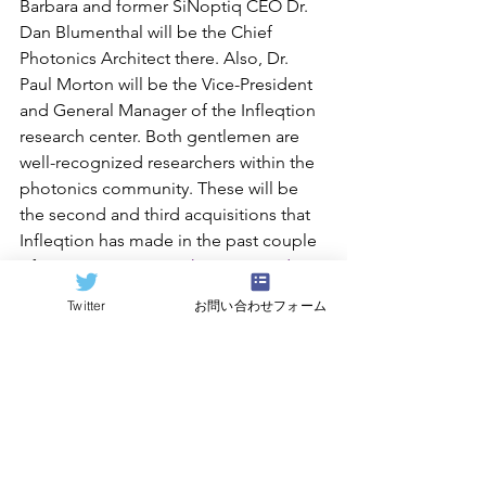
Barbara and former SiNoptiq CEO Dr. 
Dan Blumenthal will be the Chief 
Photonics Architect there. Also, Dr. 
Paul Morton will be the Vice-President 
and General Manager of the Infleqtion 
research center. Both gentlemen are 
well-recognized researchers within the 
photonics community. These will be 
the second and third acquisitions that 
Infleqtion has made in the past couple 
of years. In May 2022, 
they acquired 
software company 
Super.tech
 which is 
Twitter
お問い合わせフォーム
located in Chicago.
Infleqtion has issued a press release 
announcing the acquisitions which can 
be accessed 
here
.
Source: