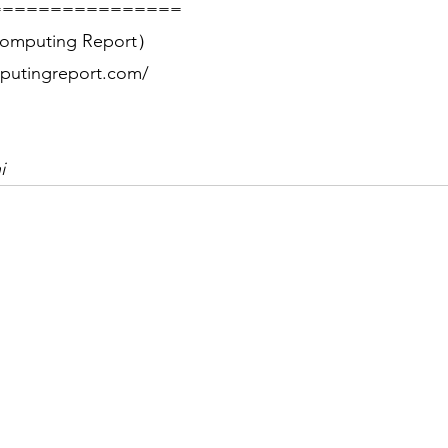
================
mputing Report）
putingreport.com/
i