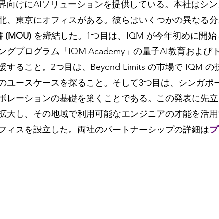
界向けにAIソリューションを提供している。本社はシン
北、東京にオフィスがある。彼らはいくつかの異なる分
(MOU) 
を締結した。1つ目は、IQM が今年初めに開
グプログラム「IQM Academy」の量子AI教育およ
ること。2つ目は、Beyond Limits の市場で IQM
のユースケースを探ること。そして3つ目は、シンガポ
ボレーションの基礎を築くことである。この発表に先立ち
拡大し、その地域で利用可能なエンジニアの才能を活用
フィスを設立した。両社のパートナーシップの詳細は
プ