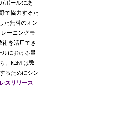
ガポールにあ
野で協力するた
始した無料のオン
びトレーニングモ
 の技術を活用でき
ールにおける量
、IQM は数
するためにシン
レスリリース