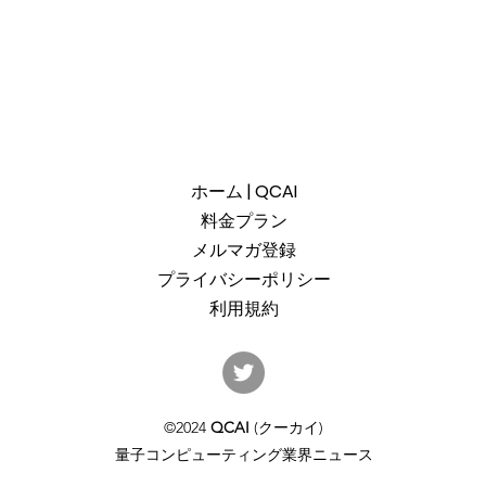
ホーム | QCAI
料金プラン
メルマガ登録
プライバシーポリシー
利用規約
産総研のG-QuATに冷却原子
中国
(中性原子)方式の米国QuEra社
ット
を採用。QuEraの受注額は65
「X
©2024
QCAI
(クーカイ)
億円（4,100万米ドル）。設置
のQu
量子コンピューティング業界ニュース
するのは256量子ビットの第2
クラ
世代デジタルモードをサポー
通じ