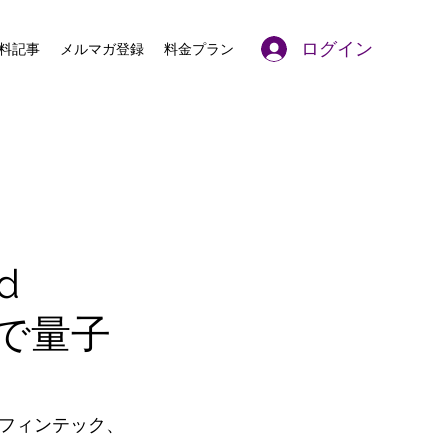
ログイン
料記事
メルマガ登録
料金プラン
d
域で量子
、フィンテック、