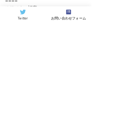
====
オリジナル記事：Quantum 
Computing Report （by GQI）
Twitter
お問い合わせフォーム
https://quantumcomputingreport.com/
翻訳：
Hideki Hayashi
すべて表示
関連記事