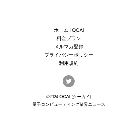
ホーム | QCAI
料金プラン
メルマガ登録
プライバシーポリシー
利用規約
産総研のG-QuATに冷却原子
中国
(中性原子)方式の米国QuEra社
ット
を採用。QuEraの受注額は65
「X
©2024
QCAI
(クーカイ)
億円（4,100万米ドル）。設置
のQu
量子コンピューティング業界ニュース
するのは256量子ビットの第2
クラ
世代デジタルモードをサポー
通じ
トするマシンで、産総研のス
パコン・NVIDIAのGPUと併設
される