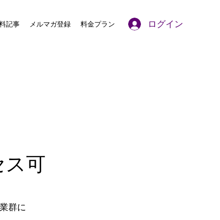
ログイン
料記事
メルマガ登録
料金プラン
クセス可
業群に