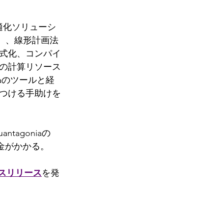
適化ソリューシ
）、線形計画法
定式化、コンパイ
ドの計算リソース
iaのツールと経
つける手助けを
tagoniaの
料金がかかる。
スリリース
を発