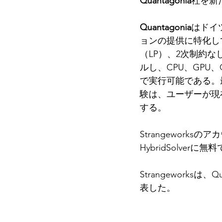
Quantagonia
社を新
Quantagonia
はドイ
ョンの提供に特化し
（LP）、2次制約
ルし、CPU、GP
で実行可能である。最
験は、ユーザーが現
する。
Strangeworks
HybridSolv
Strangeworks
表した。