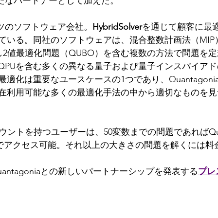
たなパートナーとして加えた。
ツのソフトウェア会社。
HybridSolver
を通じて顧客に最
ている。同社のソフトウェアは、混合整数計画法（MIP
なし2値最適化問題（QUBO）を含む複数の方法で問題を
U、QPUを含む多くの異なる量子および量子インスパイア
適化は重要なユースケースの1つであり、Quantagon
在利用可能な多くの最適化手法の中から適切なものを見
のアカウントを持つユーザーは、50変数までの問題であればQuan
erに無料でアクセス可能。それ以上の大きさの問題を解くには
は、Quantagoniaとの新しいパートナーシップを発表する
プレ