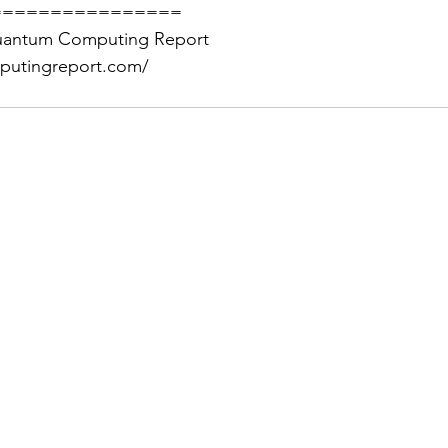
================
m Computing Report 
putingreport.com/