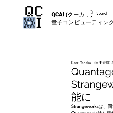
QCAI
(クーカイ)
量子コンピューティン
Kaori Tanaka (田中香織)
Quantag
Strang
能に
Strangeworks
は、同