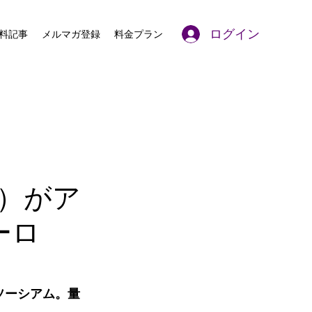
ログイン
料記事
メルマガ登録
料金プラン
L）がア
ーロ
ソーシアム。量