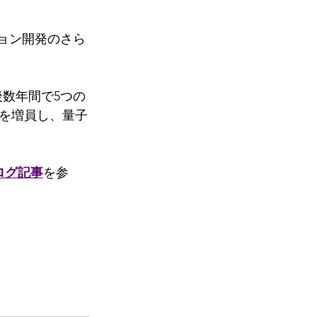
 
ーション開発のさら
今後数年間で5つの
官を増員し、量子
ログ記事
を参