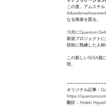
子アプリケーション
この度、アムステルダム市から
Arbeidsmark
なる推進を図る。
10月にQuantum
新規プロジェクトに
技術に熟練した人材
この新しいSESA賞
照。
=============
オリジナル記事：Quantu
https://quantumcom
翻訳：
Hideki Hayash