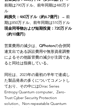
前期は790万ドル、前年同期は480万ド
ル
純損失：460万ドル（約6.7億円）
→ 前
期は850万ドル、前年同期は510万ドル
現金同等物および短期投資：720万ドル
（約10億円）
営業費用の減少は、
QPhoton
の合併関
連支出である訴訟費用や無形資産調整
によるその他販管費の減少が主因であ
ると同社は指摘している。
同社は、2023年の最初の半年で達成し
た製品発表の多くについてコメントし
ており、その中にはDirac Series 
Entropy Quantum computer、Zero-
Trust Cyber Security Protection 
solution、Non-repeatable Quantum 