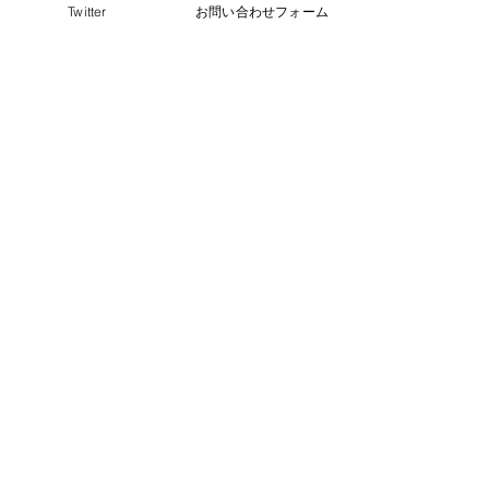
Twitter
お問い合わせフォーム
©2024
QCAI
(クーカイ)
量子コンピューティング業界ニュース
産総研のG-QuATに冷却原
中国研究チームが