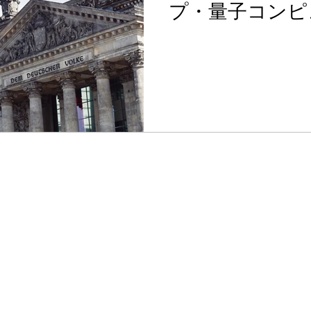
プ・量子コンピ
却原子
中国
QCAI 量子業界ニュース
金を提供へ