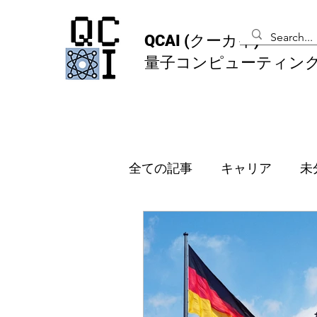
QCAI
(クーカイ)
量子コンピューティン
全ての記事
キャリア
未
メンバーシッププラン
オランダ
韓国
イギ