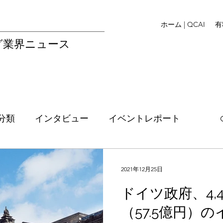
ホーム | QCAI
有
グ業界ニュース
分類
インタビュー
イベントレポート
Legal
イベント情報
資金調達
EU
2021年12月25日
ドイツ政府、4,
リス
アメリカ
M&A
フランス
（57.5億円）