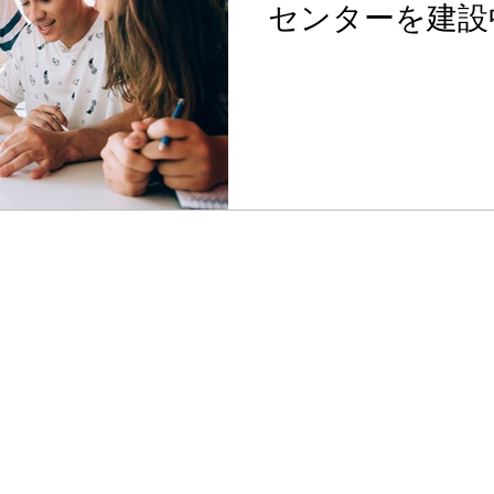
センターを建設
却原子
中国
QCAI 量子業界ニュース