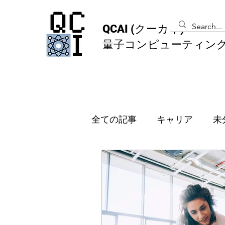
QCAI
(クーカイ)
量子コンピューティン
全ての記事
キャリア
未
メンバーシッププラン
オランダ
韓国
イギ