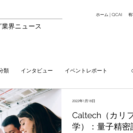
ホーム | QCAI
有
グ業界ニュース
分類
インタビュー
イベントレポート
Legal
イベント情報
資金調達
EU
2022年1月18日
Caltech（
リス
アメリカ
M&A
フランス
学）：量子精密