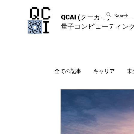
QCAI
(クーカイ)
量子コンピューティン
全ての記事
キャリア
未
メンバーシッププラン
オランダ
韓国
イギ