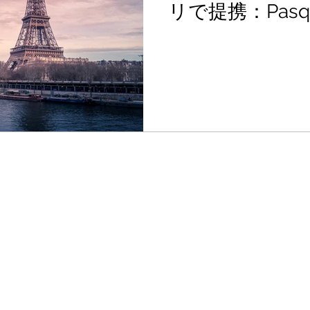
リで提携：Pasqa
却原子
中国
QCAI 量子業界ニュース
社、Paris Regi