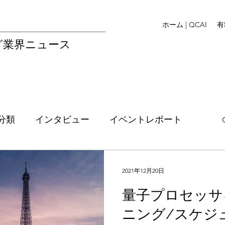
ホーム | QCAI
有
グ業界ニュース
分類
インタビュー
イベントレポート
Legal
イベント情報
資金調達
EU
2021年12月20日
量子プロセッサ
リス
アメリカ
M&A
フランス
ニング/スケジ