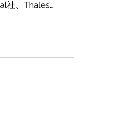
l社、Thales
on、GENCI