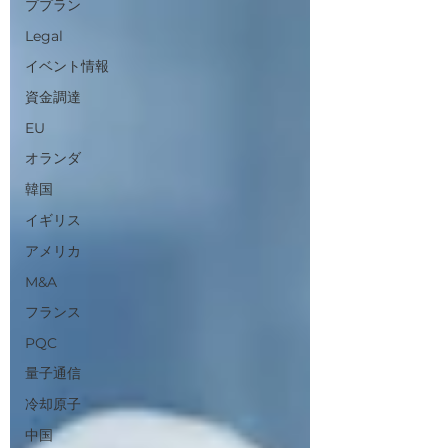
ププラン
Legal
イベント情報
資金調達
EU
オランダ
韓国
イギリス
アメリカ
M&A
フランス
PQC
量子通信
冷却原子
中国