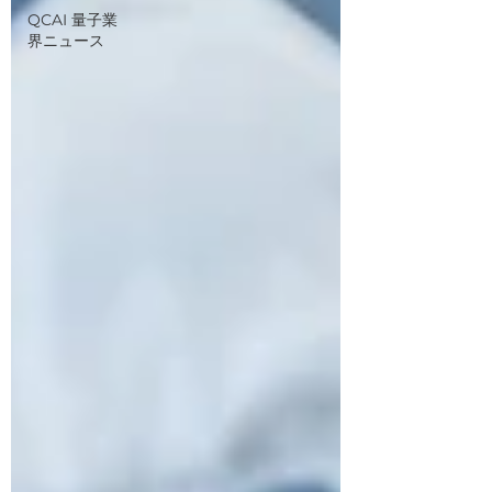
QCAI 量子業
界ニュース