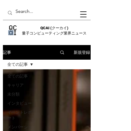
QCAI
(クーカイ)
量子コンピューティング業界ニュース
新規登録
記事
全ての記事
全ての記事
キャリア
未分類
インタビュー
イベントレポ
ート
メンバーシッ