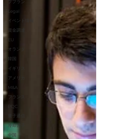
ププラン
Legal
イベント情報
資金調達
EU
オランダ
韓国
イギリス
アメリカ
M&A
フランス
PQC
量子通信
冷却原子
中国