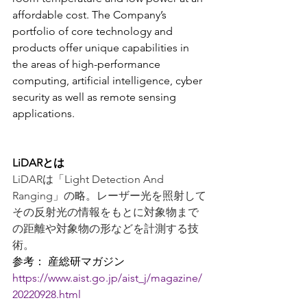
affordable cost. The Company’s 
portfolio of core technology and 
products offer unique capabilities in 
the areas of high-performance 
computing, artificial intelligence, cyber 
security as well as remote sensing 
applications.
LiDARとは
LiDARは「Light Detection And 
Ranging」の略。レーザー光を照射して
その反射光の情報をもとに対象物まで
の距離や対象物の形などを計測する技
術。
参考： 産総研マガジン 
https://www.aist.go.jp/aist_j/magazine/
20220928.html