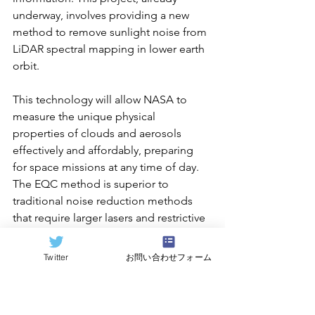
underway, involves providing a new 
method to remove sunlight noise from 
LiDAR spectral mapping in lower earth 
orbit.
This technology will allow NASA to 
measure the unique physical 
properties of clouds and aerosols 
effectively and affordably, preparing 
for space missions at any time of day. 
The EQC method is superior to 
traditional noise reduction methods 
that require larger lasers and restrictive 
bandwidth filtering, which are more 
costly in terms of size, weight, power, 
Twitter
お問い合わせフォーム
and cost.
QCi’s CEO, Dr. William McGann, 