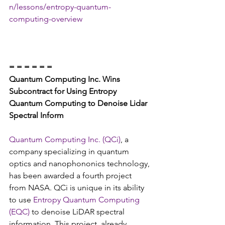
n/lessons/entropy-quantum-
computing-overview
= = = = = =
Quantum Computing Inc. Wins 
Subcontract for Using Entropy 
Quantum Computing to Denoise Lidar 
Spectral Inform
Quantum Computing Inc. (QCi)
, a 
company specializing in quantum 
optics and nanophononics technology, 
has been awarded a fourth project 
from NASA. QCi is unique in its ability 
to use
 Entropy Quantum Computing 
(EQC)
 to denoise LiDAR spectral 
information. This project, already 