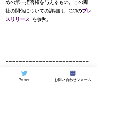
めの第一拒否権を与えるもの。この両
社の関係についての詳細は、QCIの
プレ
スリリース
を参照。
=========================
====
原記事（Quantum Computing 
Twitter
お問い合わせフォーム
Report）
https://quantumcomputingreport.com/
翻訳：
Hideki Hayashi