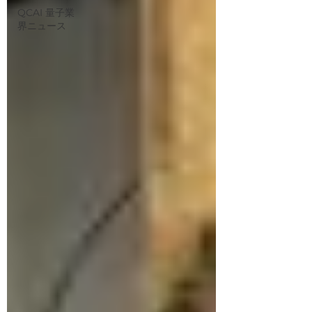
QCAI 量子業
界ニュース