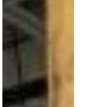
ププラン
Legal
イベント情報
資金調達
EU
オランダ
韓国
イギリス
アメリカ
M&A
フランス
PQC
量子通信
冷却原子
中国