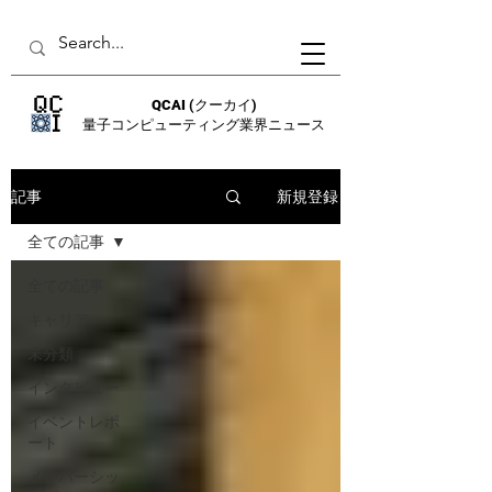
QCAI
(クーカイ)
量子コンピューティング業界ニュース
新規登録
記事
全ての記事
全ての記事
キャリア
未分類
インタビュー
イベントレポ
ート
メンバーシッ