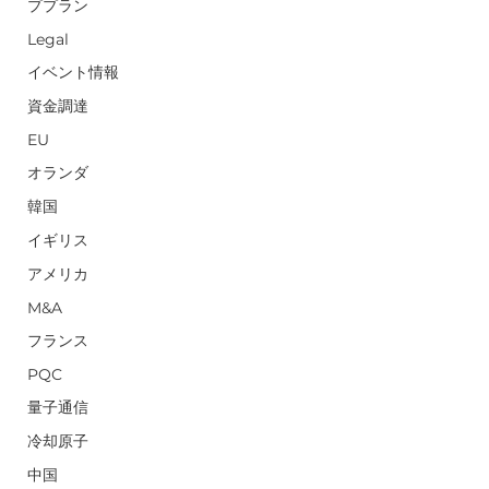
ププラン
Legal
イベント情報
資金調達
EU
オランダ
韓国
イギリス
アメリカ
M&A
フランス
PQC
量子通信
冷却原子
中国