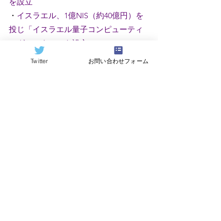
を設立 
・
イスラエル、1億NIS（約40億円）を
投じ「イスラエル量子コンピューティ
ングセンター」を設立 
・
イスラエルのワイツマン研究所、5量
Twitter
お問い合わせフォーム
子ビットのイオントラップ型量子コン
ピュータを発表 
・
イスラエル政府、量子コンピュータ
開発に2億イスラエルNewシュケル（約
71億円）の予算を計上 
・
イスラエルのClassiqがセコイア・プ
ロジェクトに参加、産業用ハイブリッ
ド量子アプリケーションとアルゴリズ
ムにフォーカス 
・
ClassiqとColdQuantaが提携、100以
上の量子ビット・システムに対するソ