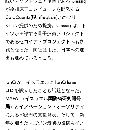
続いてソフトウェア企業である 
Classiq 
が冷却原子コンピュータを開発する
ColdQuanta(現Infleqtion)
とのソリュー
ション提供のため提携。Classiq は、ド
イツが主導する量子技術プロジェクト
である
セコイア・プロジェクト
へも参
戦となった。同社はまた、日本への進
出も進めているところ。
IonQ 
が、イスラエルに 
IonQ Israel 
LTD
 を設立したことも話題となった。
MAFAT（イスラエル国防省研究開発
局
）と
イノベーション・オーソリティ
による70億円の支援発表。そして、新
年を迎えたマガジン最初の投稿もイノ