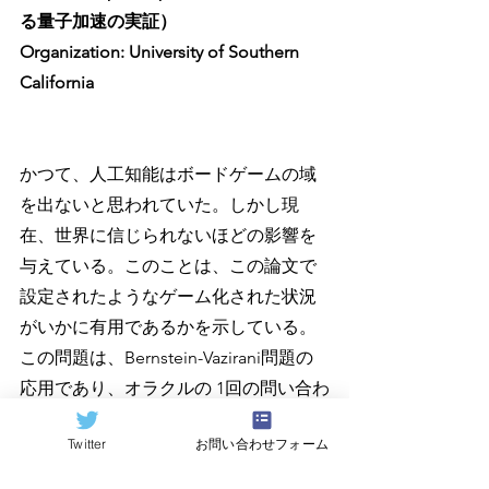
る量子加速の実証）
Organization: University of Southern 
California
かつて、人工知能はボードゲームの域
を出ないと思われていた。しかし現
在、世界に信じられないほどの影響を
与えている。このことは、この論文で
設定されたようなゲーム化された状況
がいかに有用であるかを示している。
この問題は、Bernstein-Vazirani問題の
応用であり、オラクルの 1回の問い合わ
せの後、プレーヤーは隠されたビット
Twitter
お問い合わせフォーム
文字列を推測しようとする。不正解の
場合、隠しビット列が変更され、ゲー