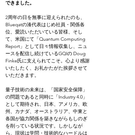
できました。
2周年の日を無事に迎えられたのも、
Blueqatの湊代表はじめ社員・関係各
位、愛読いただいている皆様、そし
て、米国にて「Quantum Computing 
Report」として日々情報収集し、ニュ
ースを配信し続けているGQIの Doug 
Finke氏に支えられてこそ。心より感謝
いたしたく、お礼かたがた挨拶させて
いただきます。
量子技術の未来は、「国家安全保障」
の問題であると同時に「Industry 4.0」
として期待され、日本、アメリカ、欧
州、カナダ、オーストラリア、中東と
各国が協力関係を築きながらもしのぎ
を削っている状況です。しかしなが
ら、現状は学問・技術的なハードルは