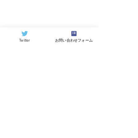
Twitter
お問い合わせフォーム
©2024
QCAI
(クーカイ)
量子コンピューティング業界ニュース
産総研のG-QuATに冷却原
中国研究チームが