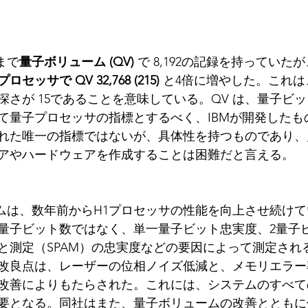
まで
量子ボリューム (QV) 
で 8,192の記録を持っていた
サで QV 32,768 (215) 
と4倍に増やした。これは
深さが 15であることを意味している。QV は、量子ビ
て量子プロセッサの指標とするべく、IBMが開発したも
れた唯一の指標ではないが、具体性を持つものであり、
アやハードウェアを作成することは困難だと言える。
 のチームは、数年前からH1プロセッサの性能を向上させ続け
量子ビット数ではなく、単一量子ビット忠実度、2量子
と測定（SPAM）の忠実度などの要因によって測定され
改良点は、レーザーの位相ノイズ低減と、メモリエラー
改善によりもたらされた。これには、システムのすべて
要となる。同社はまた、量子ボリュームの改善とともに