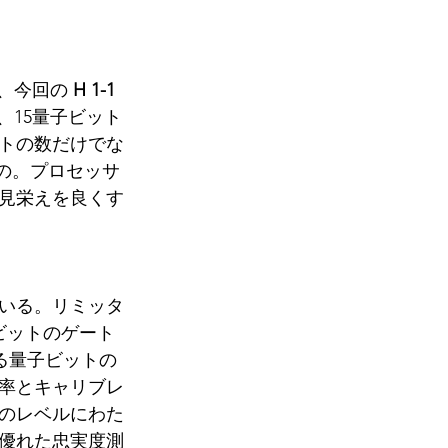
が、今回の 
H 1-1
、15量子ビット
ットの数だけでな
の。プロセッサ
見栄えを良くす
ている。リミッタ
ビットのゲート
る量子ビットの
率とキャリブレ
のレベルにわた
優れた忠実度測