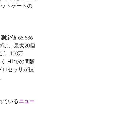
子ビットゲートの
 65,536 
ップは、最大20個
、100万
く H1での問題
1プロセッサが技
。
されている
ニュー