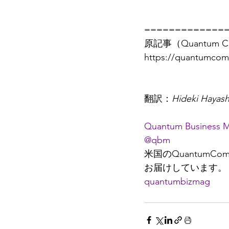
=============
原記事（Quantum Co
https://quantumcom
翻訳：
Hideki Hayash
Quantum Business 
@qbm
米国のQuantumC
お届けしています。
quantumbizmag