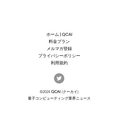
ホーム | QCAI
料金プラン
メルマガ登録
プライバシーポリシー
利用規約
産総研のG-QuATに冷却原子
中国
(中性原子)方式の米国QuEra社
ット
を採用。QuEraの受注額は65
「X
©2024
QCAI
(クーカイ)
億円（4,100万米ドル）。設置
のQu
量子コンピューティング業界ニュース
するのは256量子ビットの第2
クラ
世代デジタルモードをサポー
通じ
トするマシンで、産総研のス