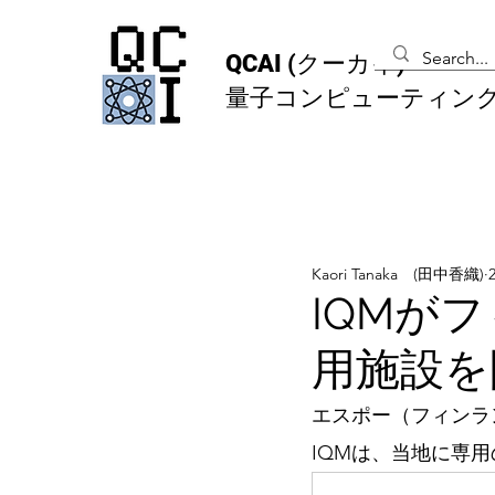
QCAI
(クーカイ)
量子コンピューティン
Kaori Tanaka (田中香織)
IQMが
用施設を
エスポー（フィンラ
IQMは、当地に専