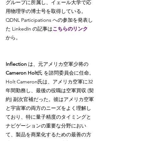
グループに所属し、イェール大学で応
用物理学の博士号を取得している。
QDNL Participations への参加を発表し
た LinkedIn の記事は
こちらのリンク
から。
Inflection 
は、元アメリカ空軍少将の 
Cameron Holt
氏 を諮問委員会に任命。
Holt Cameron氏は、アメリカ空軍に32
年間勤務し、最後の役職は空軍買収 (契
約) 副次官補だった。彼はアメリカ空軍
と宇宙軍の両方のニーズをよく理解し
ており、特に量子精度のタイミングと
ナビゲーションの重要な分野におい
て、製品を商業化するための最善の方