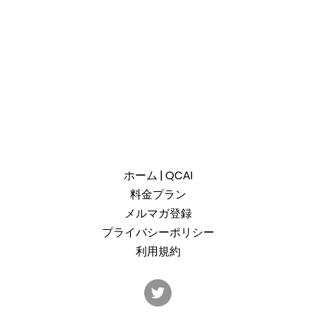
ホーム | QCAI
料金プラン
メルマガ登録
プライバシーポリシー
利用規約
産総研のG-QuATに冷却原子
中国
(中性原子)方式の米国QuEra社
ット
を採用。QuEraの受注額は65
「X