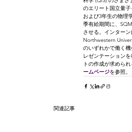
科学 (QIS) の
のエリート国立量子
および3年生の物理学お
季有給期間に、SQ
させる。インターンには週
Northwestern Un
のいずれかで働く機
レゼンテーションを
トの作成が求められる
ームページ
を参照。
関連記事