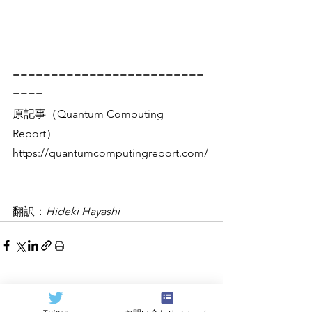
=========================
====
原記事（Quantum Computing 
Report）
https://quantumcomputingreport.com/
翻訳：
Hideki Hayashi
すべて表示
関連記事