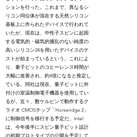
ションを行った。これまで、異なるシ
リコン同位体が混在する天然シリコン
基板上に作られたデバイスで行われて
いたが、現在は、中性子スピンに起因
する電気的・磁気的擾乱のない純度の
高いシリコン28を用いたデバイスのテ
ストが始まっているという。これによ
り、量子ビットのコヒーレンス時間が
大幅に改善され、約4倍になると推定し
ている。同社は現在、量子ビットに外
付けの室温制御電子機器を使用してい
るが、近々、数ケルビンで動作するク
ライオ CMOSチップ「Horseridge 2」 
に制御信号を移行する予定だ。Intel
は、今年後半にスピン量子ビット設計
の初期プロトタイプの公開を予定して