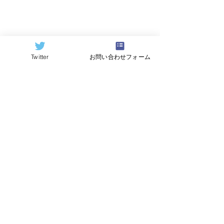
まとめ
Twitter
お問い合わせフォーム
APSは、この会議の後半を、2023年3月
20日から22日にかけて行われるバーチ
ャル会議として開催する予定だ。これ
には、対面式カンファレンスにはなか
った追加のプレゼンテーションが含ま
れる。例えば、Intel は、Intel 
Quantum SDKの詳細について、3つの
プレゼンテーションを行う。また、対
面会議で発表された、ほぼすべてのプ
レゼンテーションが、2023年3月20日ま