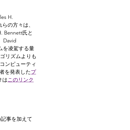
 H. 
れた。これらの方々は、
ennett氏と
avid 
ズムを凌駕する量
アルゴリズムよりも
子コンピューティ
者を発表した
プ
オは
このリンク
界の記事を加えて