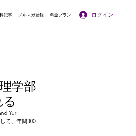
ログイン
料記事
メルマガ登録
料金プラン
物理学部
れる
d Yuri 
対して、年間300