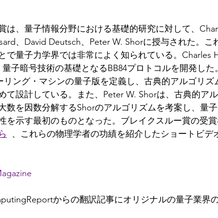
賞は、量子情報分野における基礎的研究に対して、Charles
Brassard、David Deutsch、Peter W. Shorに授与さ
量子力学界では非常によく知られている。Charles H. B
ard氏は、量子暗号技術の基礎となるBB84プロトコルを開発した。D
、チューリング・マシンの量子版を定義し、古典的アルゴリ
て設計している。また、Peter W. Shorは、古典的
大数を因数分解するShorのアルゴリズムを考案し、量
性を示す最初のものとなった。ブレイクスルー賞の受賞
ら
、これらの物理学者の功績を紹介したショートビデ
Magazine
omputingReportからの翻訳記事にオリジナルの量子業