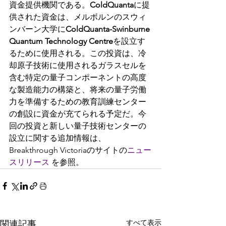
資金提供機関である。
ColdQuanta
に提
供された資金は、メルボルンのスウィ
ンバーン大学に
ColdQuanta-Swinburne 
Quantum Technology Centre
を設立す
るために使用される。この投資は、冷
却原子技術に使用されるガラスセルを
含む特定の量子コンポーネントの高度
な製造能力の構築と、将来の量子労働
力を準備するための教育訓練センター
の創設に資金が充てられる予定だ。今
回の投資と新しい量子技術センターの
設立に関する追加情報は、
Breakthrough Victoriaのサイトの
ニュー
スリリース 
を参照。
すべて表示
関連記事