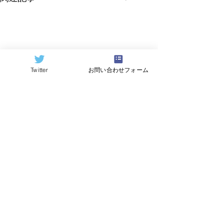
Twitter
お問い合わせフォーム
©2024
QCAI
(クーカイ)
量子コンピューティング業界ニュース
産総研のG-QuATに冷却原
中国研究チームが