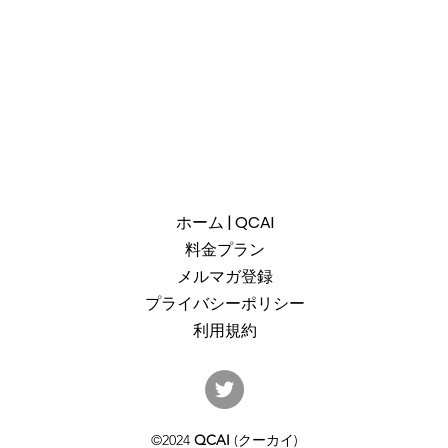
ホーム | QCAI
料金プラン
メルマガ登録
プライバシーポリシー
利用規約
産総研のG-QuATに冷却原子
中国
(中性原子)方式の米国QuEra社
ット
を採用。QuEraの受注額は65
「X
©2024
QCAI
(クーカイ)
億円（4,100万米ドル）。設置
のQu