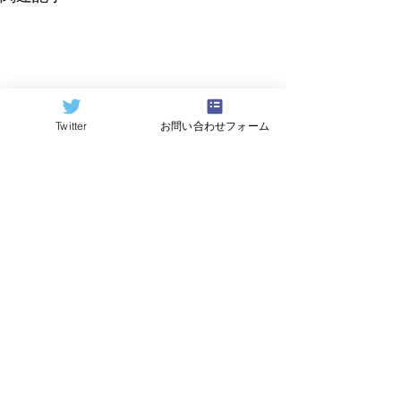
Twitter
お問い合わせフォーム
©2024
QCAI
(クーカイ)
量子コンピューティング業界ニュース
産総研のG-QuATに冷却原
中国研究チームが