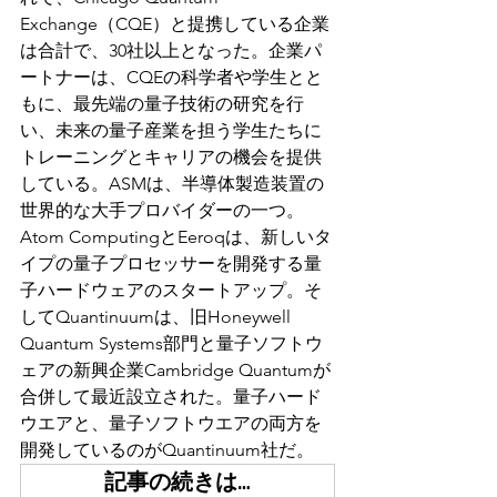
Exchange（CQE）と提携している企業
は合計で、30社以上となった。企業パ
ートナーは、CQEの科学者や学生とと
もに、最先端の量子技術の研究を行
い、未来の量子産業を担う学生たちに
トレーニングとキャリアの機会を提供
している。ASMは、半導体製造装置の
世界的な大手プロバイダーの一つ。
Atom ComputingとEeroqは、新しいタ
イプの量子プロセッサーを開発する量
子ハードウェアのスタートアップ。そ
してQuantinuumは、旧Honeywell 
Quantum Systems部門と量子ソフトウ
ェアの新興企業Cambridge Quantumが
合併して最近設立された。量子ハード
ウエアと、量子ソフトウエアの両方を
開発しているのがQuantinuum社だ。
記事の続きは…