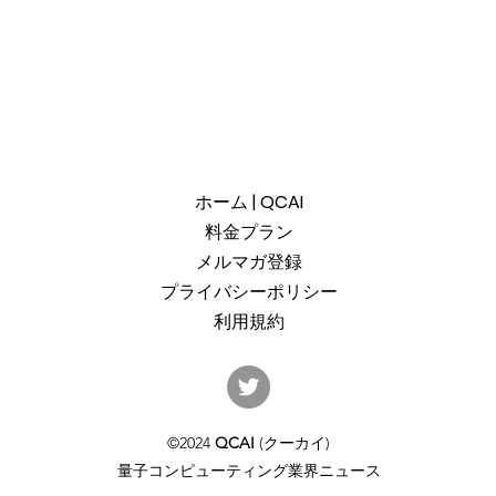
ホーム | QCAI
料金プラン
メルマガ登録
プライバシーポリシー
利用規約
産総研のG-QuATに冷却原子
中国
(中性原子)方式の米国QuEra社
ット
を採用。QuEraの受注額は65
「X
©2024
QCAI
(クーカイ)
億円（4,100万米ドル）。設置
のQu
量子コンピューティング業界ニュース
するのは256量子ビットの第2
クラ