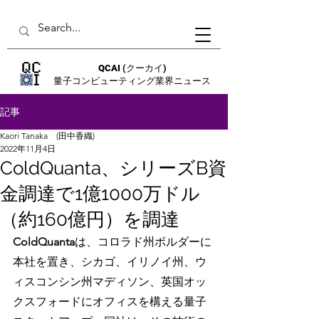
QCAI
(クーカイ)
量子コンピューティング業界ニュース
記事
Kaori Tanaka (田中香織)
2022年11月4日
ColdQuanta、シリーズB資
金調達で1億1000万ドル
（約160億円）を調達
ColdQuanta
は、コロラド州ボルダーに
本社を置き、シカゴ、イリノイ州、ウ
ィスコンシン州マディソン、英国オッ
クスフォードにオフィスを構える量子