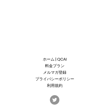
ホーム | QCAI
料金プラン
メルマガ登録
プライバシーポリシー
利用規約
産総研のG-QuATに冷却原子
中国
(中性原子)方式の米国QuEra社
ット
を採用。QuEraの受注額は65
「X