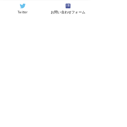
Twitter
お問い合わせフォーム
=========================
====
原記事（Quantum Computing 
Report）
https://quantumcomputingreport.com/
翻訳：
Hideki Hayashi
すべて表示
関連記事