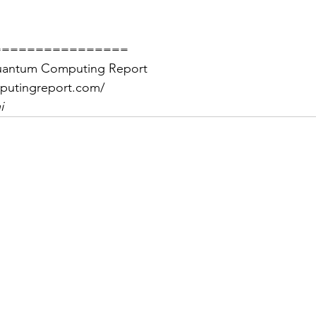
================
m Computing Report 
putingreport.com/
i