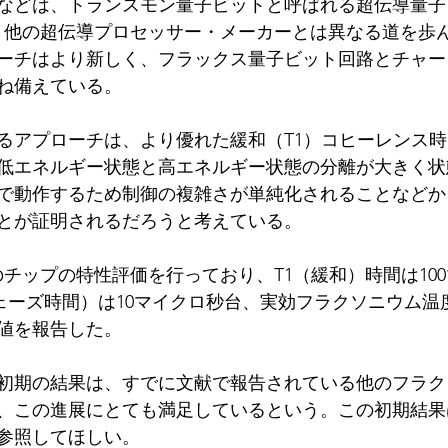
などは、トランスモン量子ビットと呼ばれる超伝導量子
eは、他の超伝導プロセッサー・メーカーとは異なる道を歩
ーチはより新しく、フラックス量子ビット回路とチャー
ね備えている。
るアプローチは、より優れた緩和（T1）コヒーレンス
低エネルギー状態と高エネルギー状態の分離が大きく状
で動作するため制御の複雑さが単純化されることなどか
とが証明されるだろうと考えている。
このチップの特性評価を行っており、T1（緩和）時間は10
フェーズ時間）は10マイクロ秒台、実効フラクソニウム温
値を報告した。
初期の結果は、すでに文献で報告されている他のフラク
、この進展にとても満足しているという。この初期結果
参照してほしい。