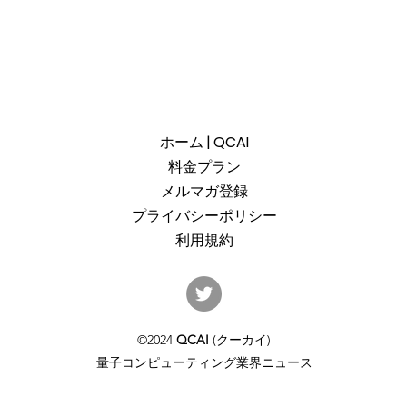
ホーム | QCAI
料金プラン
メルマガ登録
プライバシーポリシー
利用規約
産総研のG-QuATに冷却原子
中国
(中性原子)方式の米国QuEra社
ット
を採用。QuEraの受注額は65
「X
©2024
QCAI
(クーカイ)
億円（4,100万米ドル）。設置
のQu
量子コンピューティング業界ニュース
するのは256量子ビットの第2
クラ
世代デジタルモードをサポー
通じ