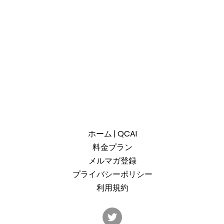
ホーム | QCAI
料金プラン
メルマガ登録
プライバシーポリシー
利用規約
産総研のG-QuATに冷却原子
中国
(中性原子)方式の米国QuEra社
ット