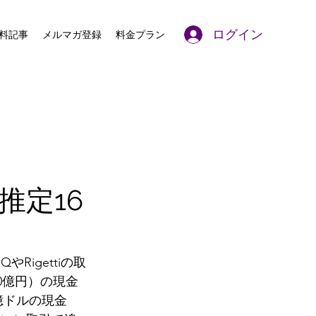
ログイン
料記事
メルマガ登録
料金プラン
推定16
Rigettiの取
0億円）の現金
億ドルの現金