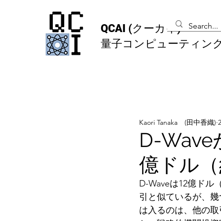
QCAI
(クーカイ)
量子コンピューティン
Kaori Tanaka (田中香織)
D-Wav
億ドル（約
D-Waveは12億ド
引と似ているが、幾つ
は入るのは、他の取