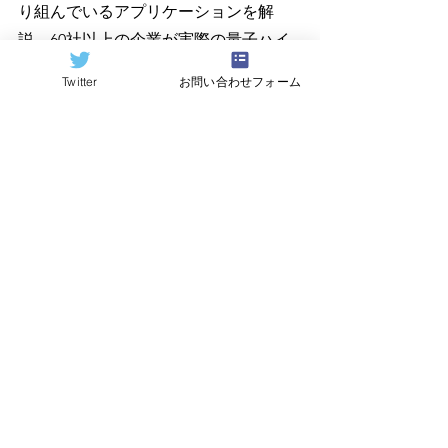
り組んでいるアプリケーションを解
説。60社以上の企業が実際の量子ハイ
ブリッド・アプリケーションに取り組
Twitter
お問い合わせフォーム
んでいることを明らかにした。
D-Wave はカンファレンスのWebサイ
トとその後のYouTubeチャンネルにプ
レゼンテーションのビデオを投稿す
る。カンファレンスの視聴登録は
こち
ら
、カンファレンスでの発表の一部を
説明したプレスリリースは
このリンク
からアクセスできる。