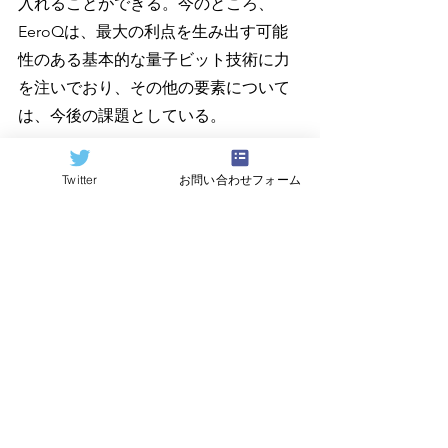
入れることができる。今のところ、
EeroQは、最大の利点を生み出す可能
性のある基本的な量子ビット技術に力
を注いでおり、その他の要素について
は、今後の課題としている。
Twitter
お問い合わせフォーム
EeroQの技術に関する詳細は、
同社の
サイト
を。また、同社チームメンバー
数名によって発表された
技術論文
を参
照。
すべて表示
関連記事