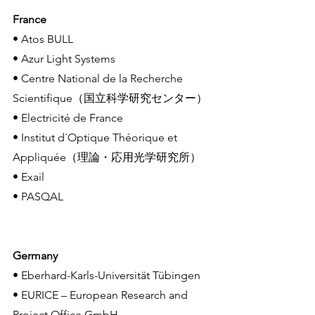
France
• Atos BULL
• Azur Light Systems
• Centre National de la Recherche 
Scientifique（国立科学研究センター）
• Electricité de France
• Institut d´Optique Théorique et 
Appliquée（理論・応用光学研究所）
• Exail
• PASQAL
Germany
• Eberhard-Karls-Universität Tübingen
• EURICE – European Research and 
Project Office GmbH