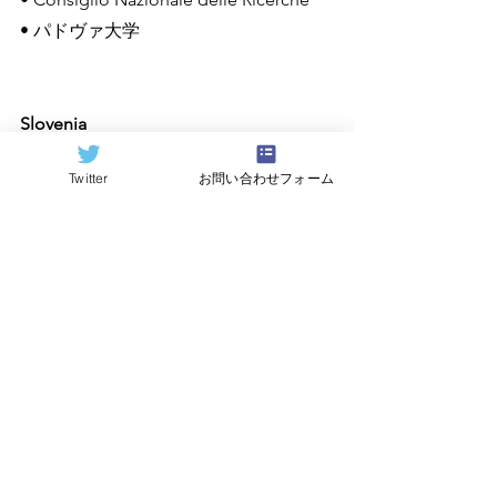
• パドヴァ大学
Slovenia
• Univerza v Ljubljani
Twitter
お問い合わせフォーム
Spain
• Fundacio Institut de Ciencies 
Fotoniques
=========================
====