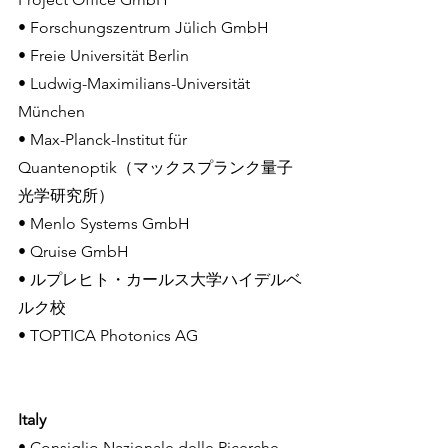
• Forschungszentrum Jülich GmbH
• Freie Universität Berlin
• Ludwig-Maximilians-Universität 
München
• Max-Planck-Institut für 
Quantenoptik（マックスプランク量子
光学研究所）
• Menlo Systems GmbH
• Qruise GmbH
• ルプレヒト・カールス大学ハイデルベ
ルク校
• TOPTICA Photonics AG
Italy
• Consiglio Nazionale delle Ricerche