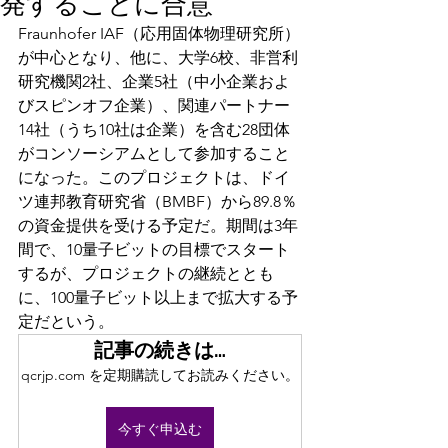
発することに合意
Fraunhofer IAF（応用固体物理研究所）
が中心となり、他に、大学6校、非営利
研究機関2社、企業5社（中小企業およ
びスピンオフ企業）、関連パートナー
14社（うち10社は企業）を含む28団体
がコンソーシアムとして参加すること
になった。このプロジェクトは、ドイ
ツ連邦教育研究省（BMBF）から89.8％
の資金提供を受ける予定だ。期間は3年
間で、10量子ビットの目標でスタート
するが、プロジェクトの継続ととも
に、100量子ビット以上まで拡大する予
定だという。
記事の続きは…
qcrjp.com を定期購読してお読みください。
今すぐ申込む