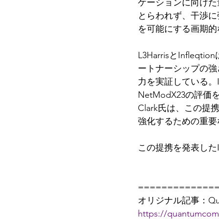
ケーションに向けた
とらわれず、干渉に
を可能にする画期的
L3HarrisとIn
ートナーシップの強
力を実証している。Inf
NetModX23の評価
Clark氏は、この提
強化するための重要
この提携を発表したIn
=============
オリジナル記事：Quantu
https://quantumcom