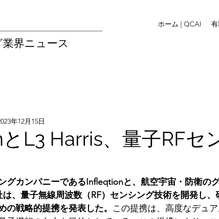
ホーム | QCAI
有
グ業界ニュース
2023年12月15日
tionとL3 Harris、量子RF
グカンパニーであるInfleqtionと、航空宇宙・防衛の
s。両社は、量子無線周波数（RF）センシング技術を開発し
めの戦略的提携を発表した。
この提携は、高度なデュア