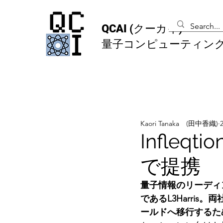
QCAI
(クーカイ)
量子コンピューティン
Kaori Tanaka (田中香織)
Infleq
で提携
量子情報のリーディン
であるL3Harri
ールドへ移行するた