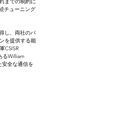
れまでの制約に
連続チューニング
を獲得し、両社のパ
ンを提供する能
C5ISR 
illiam 
した安全な通信を