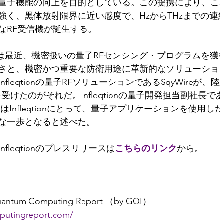
量子機能の向上を目的としている。この提携により、こ
強く、黒体放射限界に近い感度で、HzからTHzまでの
なRF受信機が誕生する。
fleqtionは最近、機密扱いの量子RFセンシング・プログラム
さと、機密かつ重要な防衛用途に革新的なソリューショ
leqtionの量子RFソリューションであるSqyWireが、陸軍
を受けたのがそれだ。Infleqtionの量子開発担当副社長であるW
携はInfleqtionにとって、量子アプリケーションを使用
な一歩となると述べた。
fleqtionのプレスリリースは
こちらのリンク
から。
================
m Computing Report （by GQI）
putingreport.com/