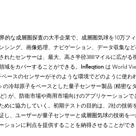
界的な成層圏探査の大手企業で、成層圏気球を10万フ
ンシング、画像処理、ナビゲーション、データ収集など
されたセンサーは、最大、高さ半径388マイルに広がる視
領域をカバーすることができる。
Infleqtion 
は World 
on の量子ベースのセンサーがそのような環境でどのように使
qtion の冷却原子をベースとした量子センサー製品 (精密
など) が、防衛市場や商用市場向けのアプリケーションで
ために協力していく。初期テストの目的は、2社の技術
証し、ユーザーが量子センサーと成層圏気球の技術を一
ーションに利点を提供することを納得させることができ