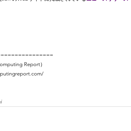
================
mputing Report）
putingreport.com/
i