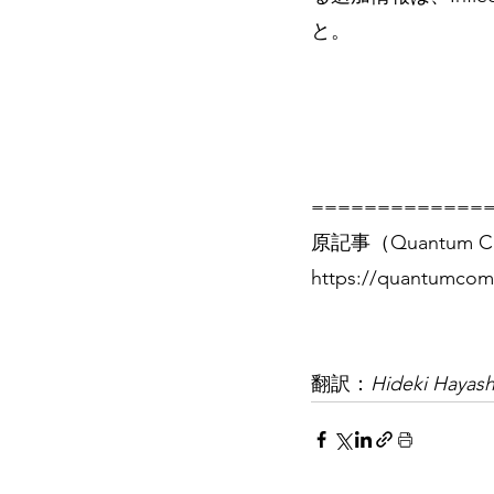
と。
=============
原記事（Quantum Co
https://quantumcom
翻訳：
Hideki Hayash