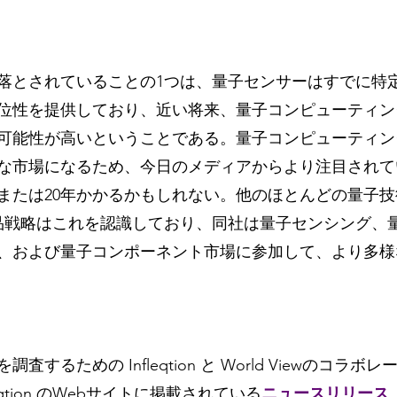
落とされていることの1つは、量子センサーはすでに特
位性を提供しており、近い将来、量子コンピューティン
可能性が高いということである。量子コンピューティン
な市場になるため、今日のメディアからより注目されて
年または20年かかるかもしれない。他のほとんどの量子
on の製品戦略はこれを認識しており、同社は量子センシング
、および量子コンポーネント市場に参加して、より多様
するための Infleqtion と World Viewのコラボ
eqtion のWebサイトに掲載されている
ニュースリリース