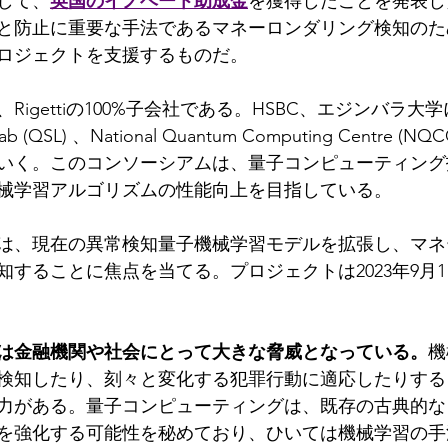
して、
英国のイノベート助成金
を獲得したことを発表し
と防止に重要な手法であるマネーロンダリング検知のた
ロジェクトを支援するものだ。
、Rigettiの100%子会社である。HSBC、エジンバラ
 Lab (QSL) 、National Quantum Computing Centre 
いく。このコンソーシアムは、量子コンピューティング
械学習アルゴリズムの性能向上を目指している。
は、現在の異常検知量子機械学習モデルを拡張し、マネ
知することに焦点を当てる。プロジェクトは2023年9月
は金融機関や社会にとって大きな脅威となっている。
機
検知したり、刻々と変化する犯罪行動に適応したりする
力がある。量子コンピューティングは、既存の古典的な
を強化する可能性を秘めており、ひいては機械学習の手