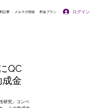
ログイン
料記事
メルマガ登録
料金プラン
にQC
助成金
性研究」コンペ