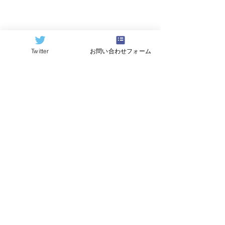
Twitter
お問い合わせフォーム
©2024
QCAI
(クーカイ)
量子コンピューティング業界ニュース
産総研のG-QuATに冷却原
中国研究チームが
子(中性原子)方式の米国
ビットの超伝導
QuEra社を採用。QuEraの
プ「Xiaohon