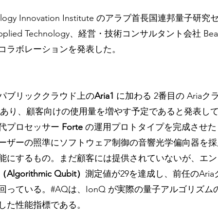
ogy Innovation Institute のアラブ首長国連邦量子
 for Applied Technology、経営・技術コンサルタント会社 Bear
コラボレーションを発表した。
パブリッククラウド上の
Aria1 
に加わる 2番目の Aria
あり、顧客向けの使用量を増やす予定であると発表し
代プロセッサー 
Forte 
の運用プロトタイプを完成させたと発
ーザーの照準にソフトウェア制御の音響光学偏向器を採
能にするもの。まだ顧客には提供されていないが、エン
（Algorithmic Qubit）
測定値が29を達成し、前任のAri
回っている。#AQは、IonQ が実際の量子アルゴリズ
した性能指標である。