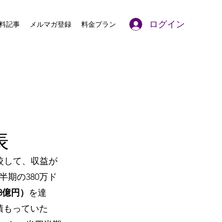
ログイン
料記事
メルマガ登録
料金プラン
表
比較して、収益が
半期の380万ド
.8億円）
を達
見積もっていた