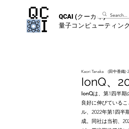
QCAI
(クーカイ)
量子コンピューティン
Kaori Tanaka (田中香織)
IonQ、
IonQ
は、第1四半期
良好に伸びていること
ル、2022年第1四半
成。同社は当初、20