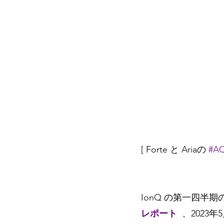
[ Forte と Ariaの 
#
IonQ の第一四半
レポート
、2023