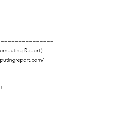
================
mputing Report）
putingreport.com/
i