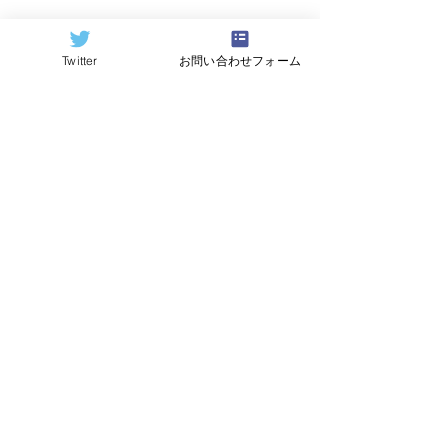
Twitter
お問い合わせフォーム
©2024
QCAI
(クーカイ)
量子コンピューティング業界ニュース
産総研のG-QuATに冷却原
中国研究チームが
子(中性原子)方式の米国
ビットの超伝導
QuEra社を採用。QuEraの
プ「Xiaohon
受注額は65億円（4,100万
信事業のQuantu
米ドル）。設置するのは
に納品。クラウ